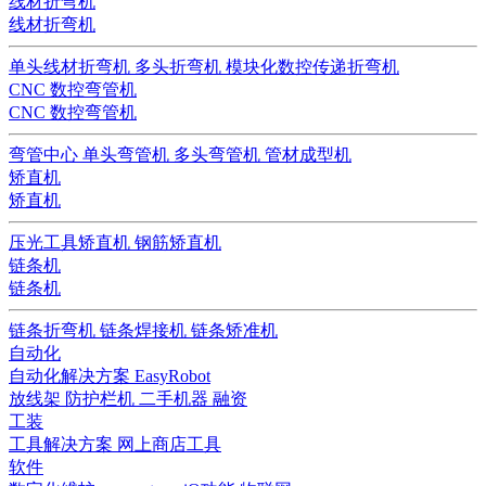
线材折弯机
线材折弯机
单头线材折弯机
多头折弯机
模块化数控传递折弯机
CNC 数控弯管机
CNC 数控弯管机
弯管中心
单头弯管机
多头弯管机
管材成型机
矫直机
矫直机
压光工具矫直机
钢筋矫直机
链条机
链条机
链条折弯机
链条焊接机
链条矫准机
自动化
自动化解决方案
EasyRobot
放线架
防护栏机
二手机器
融资
工装
工具解决方案
网上商店工具
软件