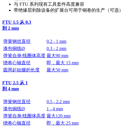
与 FTU 系列现有工具套件高度兼容
带绝缘层剥除设备的扩展台可用于铜卷的生产（可选）
FTU 1.5
从 0.3
到 2 mm
弹簧钢丝直径
0.2 - 1 mm
漆包铜线Ø
0.3 - 2 mm
弹簧自身/线圈体高度
最大90 mm
绕卷心轴直径
即，最大 15 mm
圆周起始腿的长度
最大50 mm
FTU 2.5
从 1
到 4 mm
弹簧钢丝直径
0.5 - 2.2 mm
漆包铜线Ø
1 - 4 mm
弹簧自身/线圈体高度
最大120 mm
绕卷心轴直径
即，最大 25 mm