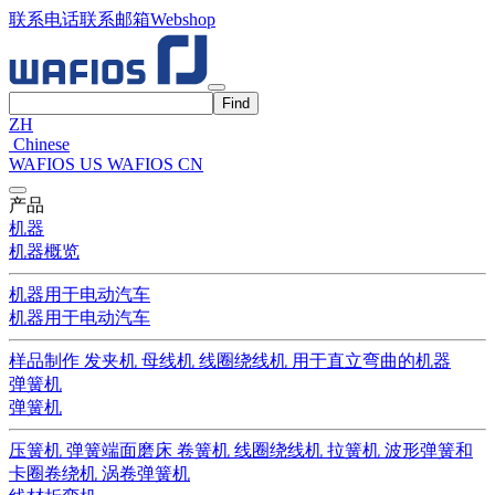
联系电话
联系邮箱
Webshop
ZH
Chinese
WAFIOS US
WAFIOS CN
产品
机器
机器概览
机器用于电动汽车
机器用于电动汽车
样品制作
发夹机
母线机
线圈绕线机
用于直立弯曲的机器
弹簧机
弹簧机
压簧机
弹簧端面磨床
卷簧机
线圈绕线机
拉簧机
波形弹簧和
卡圈卷绕机
涡卷弹簧机