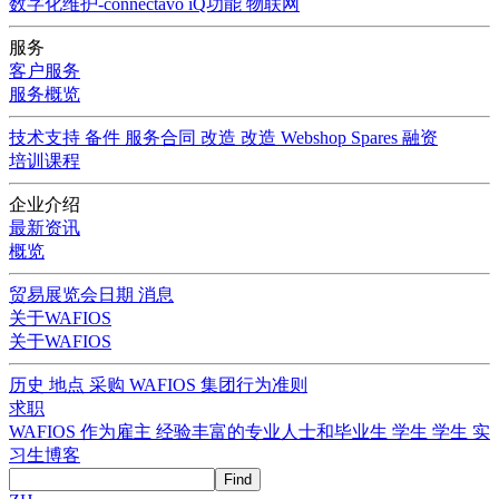
数字化维护-connectavo
iQ功能
物联网
服务
客户服务
服务概览
技术支持
备件
服务合同
改造
改造
Webshop Spares
融资
培训课程
企业介绍
最新资讯
概览
贸易展览会日期
消息
关于WAFIOS
关于WAFIOS
历史
地点
采购
WAFIOS 集团行为准则
求职
WAFIOS 作为雇主
经验丰富的专业人士和毕业生
学生
学生
实
习生博客