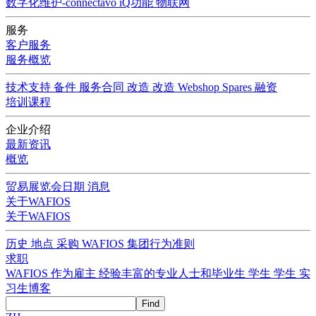
数字化维护-connectavo
iQ功能
物联网
服务
客户服务
服务概览
技术支持
备件
服务合同
改造
改造
Webshop Spares
融资
培训课程
企业介绍
最新资讯
概览
贸易展览会日期
消息
关于WAFIOS
关于WAFIOS
历史
地点
采购
WAFIOS 集团行为准则
求职
WAFIOS 作为雇主
经验丰富的专业人士和毕业生
学生
学生
实
习生博客