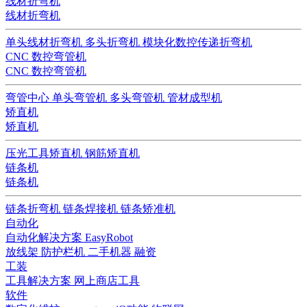
线材折弯机
线材折弯机
单头线材折弯机
多头折弯机
模块化数控传递折弯机
CNC 数控弯管机
CNC 数控弯管机
弯管中心
单头弯管机
多头弯管机
管材成型机
矫直机
矫直机
压光工具矫直机
钢筋矫直机
链条机
链条机
链条折弯机
链条焊接机
链条矫准机
自动化
自动化解决方案
EasyRobot
放线架
防护栏机
二手机器
融资
工装
工具解决方案
网上商店工具
软件