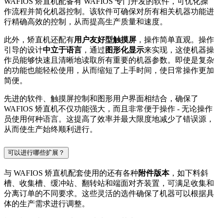
WAFIOS 矫直机配备有 WAFIOS 专门开发的软件，可优化操
作流程并简化机器控制。该软件可确保对所有相关机器功能进
行精确高效的控制，从而提高生产质量和速度。
此外，矫直机还配有
用户友好型触摸屏
，操作简单直观。操作
引导的设计
中立于语言
，通过
图形化显示
来实现，这使机器操
作员能够快速且清晰地读取所有重要的机器参数。即使是复杂
的功能也能轻松使用，从而缩短了上手时间，使日常操作更加
简便。
先进的软件、触摸屏控制和图形用户界面相结合，确保了
WAFIOS 矫直机不仅功能强大，而且非常便于操作 - 无论操作
员使用何种语言。这提高了效率并最大限度地减少了错误源，
从而使生产始终顺利进行。
可以进行哪些扩展？
与 WAFIOS 矫直机配套使用的还有各种
附件版本
，如下料斜
槽、收集槽、缓冲站、翻转站和端面对齐装置，可满足收集和
分离订单的不同要求。这些灵活的选件确保了机器可以根据具
体的生产需求进行调整。