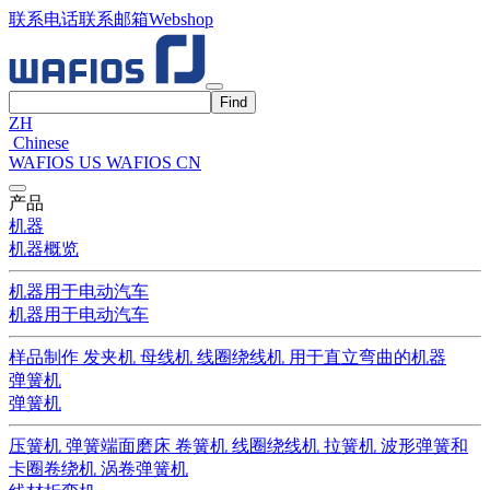
联系电话
联系邮箱
Webshop
ZH
Chinese
WAFIOS US
WAFIOS CN
产品
机器
机器概览
机器用于电动汽车
机器用于电动汽车
样品制作
发夹机
母线机
线圈绕线机
用于直立弯曲的机器
弹簧机
弹簧机
压簧机
弹簧端面磨床
卷簧机
线圈绕线机
拉簧机
波形弹簧和
卡圈卷绕机
涡卷弹簧机