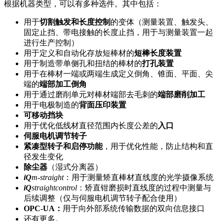
根据机器类型，可以有多种选件。其中包括：
用于
切割触发和长度控制
的变体（测量装置、触发头、
固定止挡、带电接触的长度止挡，用于与测量装置一起
进行生产控制）
用于定义和自动化存放短棒材的
短棒长度装置
用于制造带单侧孔和扭结的棒材的
打孔装置
用于在棒材一端或两端生成定义倒角、锥面、平面、尖
端的
端部加工倒角
用于通过磨削单元对棒材端部去毛刺的
端部磨削加工
用于电极制造的
背面压印装置
可移动挡块
用于优化低线材直径范围内长度公差的
入口
伺服电机调节转子
紧凑型转子和启停功能
，用于优化性能，防止结构和直
径发生变化
除尘器
（湿式分离器）
iQ
m-straight
：用于测量矫直棒材直线度的光学摄像系统
iQ
straightcontrol
：矫直钳磨损时直线度的过程中测量与
后续调整（仅与伺服电机调节转子配合使用）
OPC-UA：
用于向外部系统传输数据的双向信息接口
还有更多。