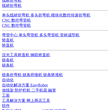
线材折弯机
线材折弯机
单头线材折弯机
多头折弯机
模块化数控传递折弯机
CNC 数控弯管机
CNC 数控弯管机
弯管中心
单头弯管机
多头弯管机
管材成型机
矫直机
矫直机
压光工具矫直机
钢筋矫直机
链条机
链条机
链条折弯机
链条焊接机
链条矫准机
自动化
自动化解决方案
EasyRobot
放线架
防护栏机
二手机器
融资
工装
工具解决方案
网上商店工具
软件