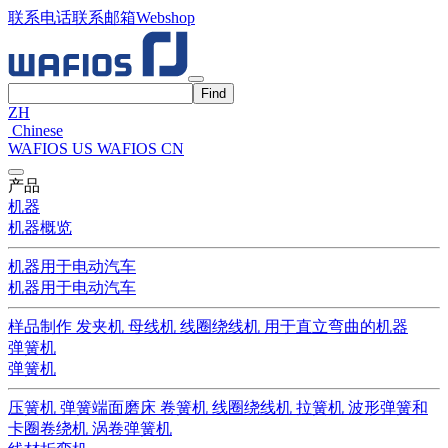
联系电话
联系邮箱
Webshop
ZH
Chinese
WAFIOS US
WAFIOS CN
产品
机器
机器概览
机器用于电动汽车
机器用于电动汽车
样品制作
发夹机
母线机
线圈绕线机
用于直立弯曲的机器
弹簧机
弹簧机
压簧机
弹簧端面磨床
卷簧机
线圈绕线机
拉簧机
波形弹簧和
卡圈卷绕机
涡卷弹簧机