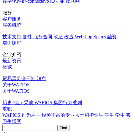
数字化维护-connectavo
iQ功能
物联网
服务
客户服务
服务概览
技术支持
备件
服务合同
改造
改造
Webshop Spares
融资
培训课程
企业介绍
最新资讯
概览
贸易展览会日期
消息
关于WAFIOS
关于WAFIOS
历史
地点
采购
WAFIOS 集团行为准则
求职
WAFIOS 作为雇主
经验丰富的专业人士和毕业生
学生
学生
实
习生博客