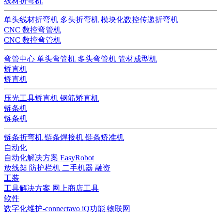
线材折弯机
单头线材折弯机
多头折弯机
模块化数控传递折弯机
CNC 数控弯管机
CNC 数控弯管机
弯管中心
单头弯管机
多头弯管机
管材成型机
矫直机
矫直机
压光工具矫直机
钢筋矫直机
链条机
链条机
链条折弯机
链条焊接机
链条矫准机
自动化
自动化解决方案
EasyRobot
放线架
防护栏机
二手机器
融资
工装
工具解决方案
网上商店工具
软件
数字化维护-connectavo
iQ功能
物联网