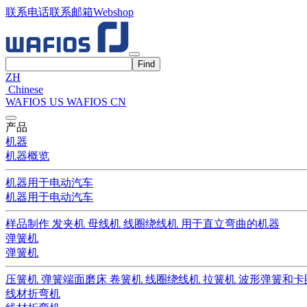
联系电话
联系邮箱
Webshop
ZH
Chinese
WAFIOS US
WAFIOS CN
产品
机器
机器概览
机器用于电动汽车
机器用于电动汽车
样品制作
发夹机
母线机
线圈绕线机
用于直立弯曲的机器
弹簧机
弹簧机
压簧机
弹簧端面磨床
卷簧机
线圈绕线机
拉簧机
波形弹簧和卡
线材折弯机